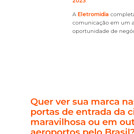
2023
.
A
Eletromidia
completa
comunicação em um a
oportunidade de negóc
Quer ver sua marca nas
portas de entrada da 
maravilhosa ou em ou
aeroportos pelo Brasil