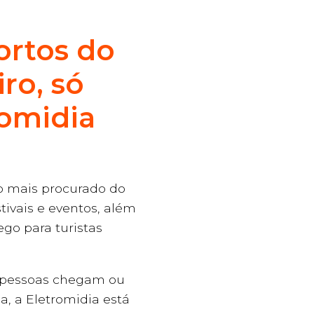
ortos do
ro, só
romidia
no mais procurado do
tivais e eventos, além
ego para turistas
s pessoas chegam ou
, a Eletromidia está