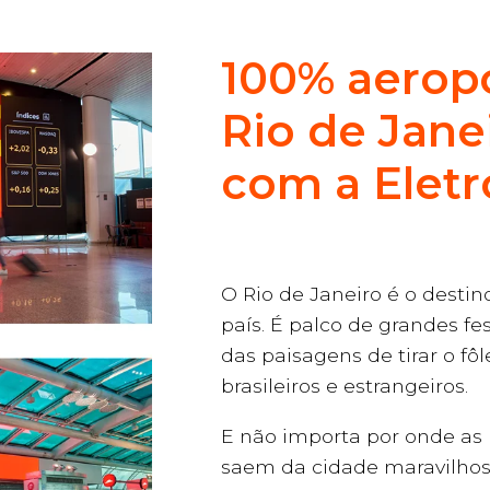
100% aerop
Rio de Janei
com a Elet
O Rio de Janeiro é o desti
país. É palco de grandes fes
das paisagens de tirar o fôl
brasileiros e estrangeiros.
E não importa por onde a
saem da cidade maravilhosa