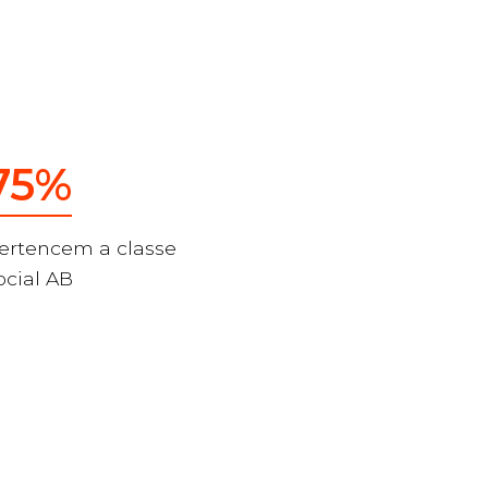
75%
ertencem a classe
ocial AB