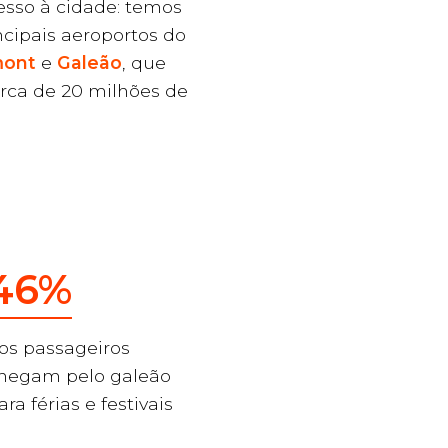
esso à cidade: temos
ncipais aeroportos do
mont
e
Galeão
, que
rca de 20 milhões de
46%
os passageiros
hegam pelo galeão
ara férias e festivais