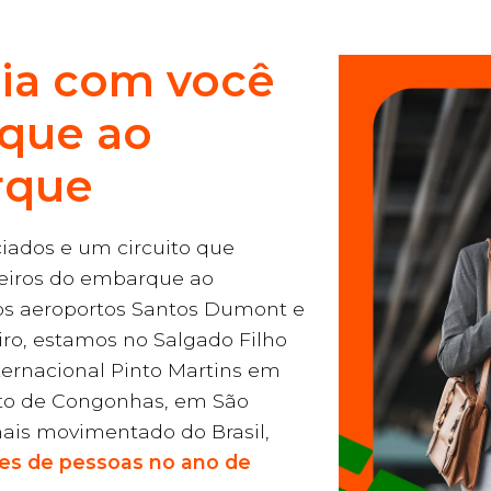
ia com você
que ao
rque
iados e um circuito que
iros do embarque ao
s aeroportos Santos Dumont e
iro, estamos no Salgado Filho
ternacional Pinto Martins em
rto de Congonhas, em São
mais movimentado do Brasil,
ões de pessoas no ano de