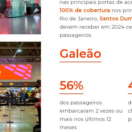
nas principais portas de ac
100% de cobertura
nos pri
Rio de Janeiro,
Santos Du
devem receber em 2024 ce
passageiros.
Galeão
56%
dos passageiros
d
embarcaram 2 vezes ou
c
mais nos últimos 12
p
meses